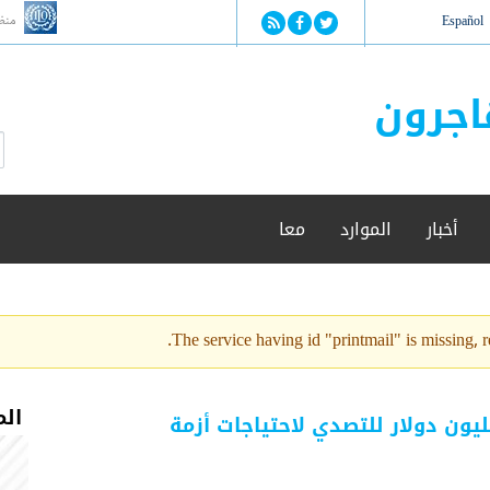
Jump to navigation
منظ
Español
اجرون
ا
ب
س
ح
ت
ث
م
أخبار
الموارد
معا
ا
ر
ة
ا
ل
The service having id "printmail" is missing, re
ب
ح
ث
الم
م المتحدة بحاجة إلى 951 مليون دولار للتصدي لاحتياجات أزمة