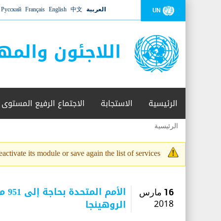
العربية
中文
English
Français
Русский
UN
اللاجئون والمه
الرئيسية
الاستجابة
الاجتماع الرفيع المستوى
الرئيسية
أنت
هنا
activate its module or save again the list of services.
رسالة
التحذير
الأم
16 مارس
الروهينجا
2018