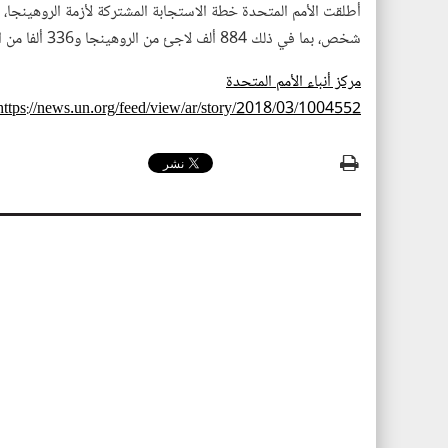
شخص، بما في ذلك 884 ألف لاجئ من الروهينجا و336 ألفا من المجتمعات المضيفة حتى نهاية هذا العام.
مركز أنباء الأمم المتحدة
https://news.un.org/feed/view/ar/story/2018/03/1004552