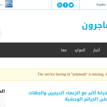
Jump to navigation
منظ
Español
اجرون
ا
ب
س
ح
ت
ث
م
أخبار
الموارد
معا
ا
ر
ة
ا
ل
The service having id "printmail" is missing, re
ب
ح
ث
الم
اط أكبر مع الزعماء الدينيين والجهات
على الجرائم الوحشية