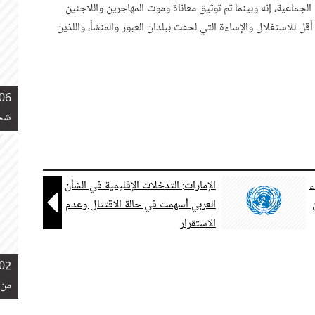
 الجماعية، إنه وبينما تم توثيق معاناة وموت المهاجرين واللاجئين
أقل للاستغلال والإساءة التي لحقت ببلدان العبور والمنشأ، واللذين
06 نوفمبر 2018
شخص
ء
الإمارات: التدخلات الإقليمية في الشأن

العربي أسهمت في حالة الاقتتال وعدم
الاستقرار
02 نوفمبر 2018
من 