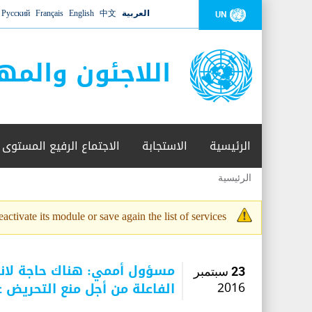
العربية
中文
English
Français
Русский
UN
اللاجئون والمه
الرئيسية
الاستجابة
الاجتماع الرفيع المستوى
الرئيسية
أنت
هنا
activate its module or save again the list of services.
رسالة
التحذير
مسؤول أممي: هناك حاجة لانخر
23 سبتمبر
الفاعلة من أجل منع التحريض 
2016