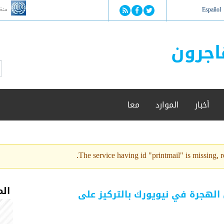
Jump to navigation
منظ
Español
اجرون
ا
ب
س
ح
ت
ث
م
أخبار
الموارد
معا
ا
ر
ة
ا
ل
The service having id "printmail" is missing, re
ب
ح
ث
الم
 الهجرة في نيويورك بالتركيز على