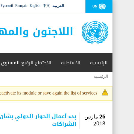
العربية
中文
English
Français
Русский
UN
اللاجئون والمه
الرئيسية
الاستجابة
الاجتماع الرفيع المستوى
الرئيسية
أنت
هنا
activate its module or save again the list of services.
رسالة
التحذير
بدء أعمال الحوار الدولي بشأن
26 مارس
الشراكات
2018