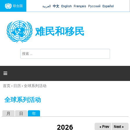
Jump to navigation
联合国
العربية
中文
English
Français
Русский
Español
难民和移民
搜
搜
索
索
表
单

首页
›
日历
›
全球系列活动
你
在
全球系列活动
这
里
月
日
年
（活动标签）
主
标
2026
« Prev
Next »
签