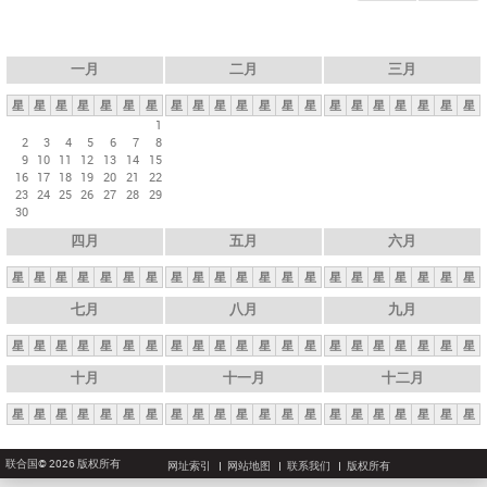
一月
二月
三月
星
星
星
星
星
星
星
星
星
星
星
星
星
星
星
星
星
星
星
星
星
1
2
3
4
5
6
7
8
9
10
11
12
13
14
15
16
17
18
19
20
21
22
23
24
25
26
27
28
29
30
四月
五月
六月
星
星
星
星
星
星
星
星
星
星
星
星
星
星
星
星
星
星
星
星
星
七月
八月
九月
星
星
星
星
星
星
星
星
星
星
星
星
星
星
星
星
星
星
星
星
星
十月
十一月
十二月
星
星
星
星
星
星
星
星
星
星
星
星
星
星
星
星
星
星
星
星
星
联合国© 2026 版权所有
网址索引
网站地图
联系我们
版权所有