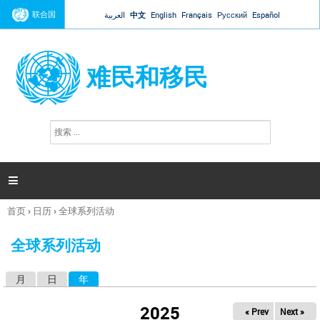
Jump to navigation
联合国
العربية
中文
English
Français
Русский
Español
难民和移民
搜
搜
索
索
表
单

首页
›
日历
›
全球系列活动
你
在
全球系列活动
这
里
月
日
年
（活动标签）
主
标
2025
« Prev
Next »
签