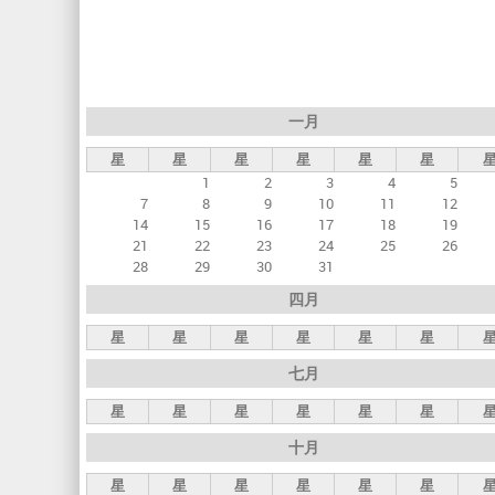
标
签
一月
星
星
星
星
星
星
1
2
3
4
5
7
8
9
10
11
12
14
15
16
17
18
19
21
22
23
24
25
26
28
29
30
31
四月
星
星
星
星
星
星
七月
星
星
星
星
星
星
十月
星
星
星
星
星
星