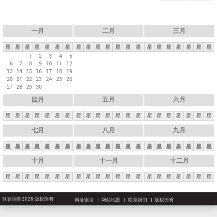
一月
二月
三月
星
星
星
星
星
星
星
星
星
星
星
星
星
星
星
星
星
星
星
星
星
1
2
3
4
5
6
7
8
9
10
11
12
13
14
15
16
17
18
19
20
21
22
23
24
25
26
27
28
29
30
四月
五月
六月
星
星
星
星
星
星
星
星
星
星
星
星
星
星
星
星
星
星
星
星
星
七月
八月
九月
星
星
星
星
星
星
星
星
星
星
星
星
星
星
星
星
星
星
星
星
星
十月
十一月
十二月
星
星
星
星
星
星
星
星
星
星
星
星
星
星
星
星
星
星
星
星
星
联合国© 2026 版权所有
网址索引
网站地图
联系我们
版权所有