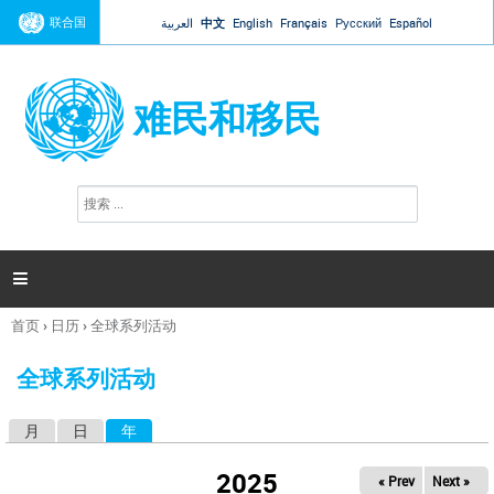
Jump to navigation
联合国
العربية
中文
English
Français
Русский
Español
难民和移民
搜
搜
索
索
表
单

首页
›
日历
›
全球系列活动
你
在
全球系列活动
这
里
月
日
年
（活动标签）
主
标
2025
« Prev
Next »
签