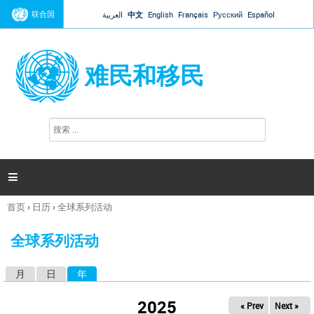
Jump to navigation
联合国
العربية
中文
English
Français
Русский
Español
难民和移民
搜
搜
索
索
表
单

首页
›
日历
›
全球系列活动
你
在
全球系列活动
这
里
月
日
年
（活动标签）
主
标
2025
« Prev
Next »
签