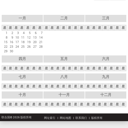
一月
二月
三月
星
星
星
星
星
星
星
星
星
星
星
星
星
星
星
星
星
星
星
星
星
1
2
3
4
5
6
7
8
9
10
11
12
13
14
15
16
17
18
19
20
21
22
23
24
25
26
27
28
29
30
四月
五月
六月
星
星
星
星
星
星
星
星
星
星
星
星
星
星
星
星
星
星
星
星
星
七月
八月
九月
星
星
星
星
星
星
星
星
星
星
星
星
星
星
星
星
星
星
星
星
星
十月
十一月
十二月
星
星
星
星
星
星
星
星
星
星
星
星
星
星
星
星
星
星
星
星
星
联合国© 2026 版权所有
网址索引
网站地图
联系我们
版权所有