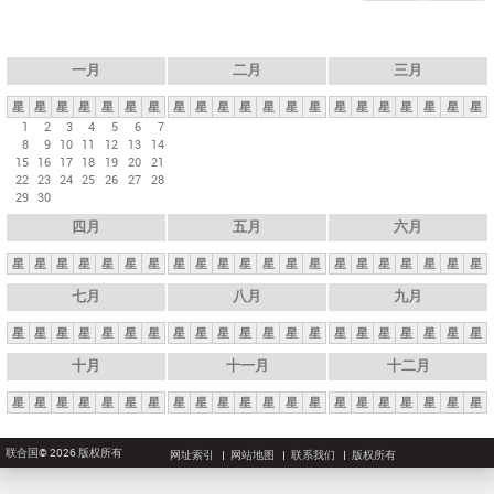
一月
二月
三月
星
星
星
星
星
星
星
星
星
星
星
星
星
星
星
星
星
星
星
星
星
1
2
3
4
5
6
7
8
9
10
11
12
13
14
15
16
17
18
19
20
21
22
23
24
25
26
27
28
29
30
四月
五月
六月
星
星
星
星
星
星
星
星
星
星
星
星
星
星
星
星
星
星
星
星
星
七月
八月
九月
星
星
星
星
星
星
星
星
星
星
星
星
星
星
星
星
星
星
星
星
星
十月
十一月
十二月
星
星
星
星
星
星
星
星
星
星
星
星
星
星
星
星
星
星
星
星
星
联合国© 2026 版权所有
网址索引
网站地图
联系我们
版权所有