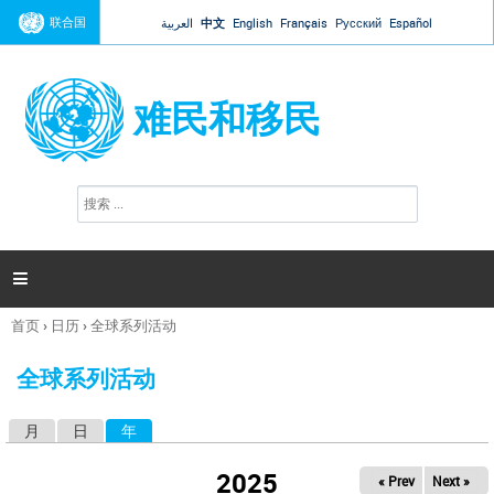
Jump to navigation
联合国
العربية
中文
English
Français
Русский
Español
难民和移民
搜
搜
索
索
表
单

首页
›
日历
›
全球系列活动
你
在
全球系列活动
这
里
月
日
年
（活动标签）
主
标
2025
« Prev
Next »
签