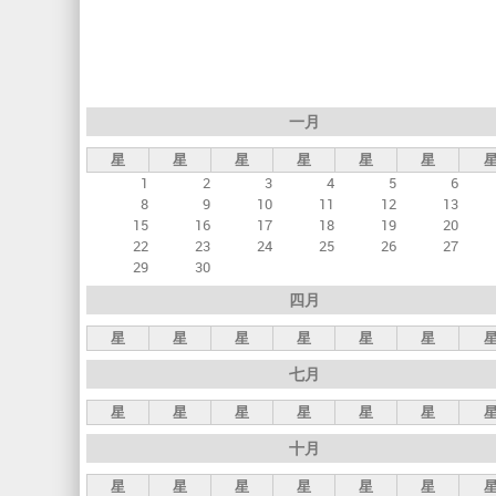
标
签
一月
星
星
星
星
星
星
1
2
3
4
5
6
8
9
10
11
12
13
15
16
17
18
19
20
22
23
24
25
26
27
29
30
四月
星
星
星
星
星
星
七月
星
星
星
星
星
星
十月
星
星
星
星
星
星