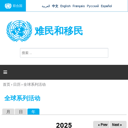
Jump to navigation
联合国
العربية
中文
English
Français
Русский
Español
难民和移民
搜
搜
索
索
表
单

首页
›
日历
›
全球系列活动
你
在
全球系列活动
这
里
月
日
年
（活动标签）
主
标
2025
« Prev
Next »
签