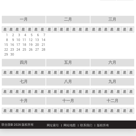
一月
二月
三月
星
星
星
星
星
星
星
星
星
星
星
星
星
星
星
星
星
星
星
星
星
1
2
3
4
5
6
7
8
9
10
11
12
13
14
15
16
17
18
19
20
21
22
23
24
25
26
27
28
29
30
四月
五月
六月
星
星
星
星
星
星
星
星
星
星
星
星
星
星
星
星
星
星
星
星
星
七月
八月
九月
星
星
星
星
星
星
星
星
星
星
星
星
星
星
星
星
星
星
星
星
星
十月
十一月
十二月
星
星
星
星
星
星
星
星
星
星
星
星
星
星
星
星
星
星
星
星
星
联合国© 2026 版权所有
网址索引
网站地图
联系我们
版权所有