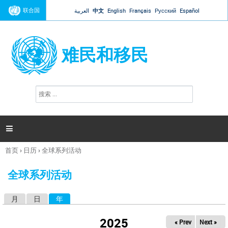
Jump to navigation
联合国
العربية
中文
English
Français
Русский
Español
难民和移民
搜
搜
索
索
表
单

首页
›
日历
›
全球系列活动
你
在
全球系列活动
这
里
月
日
年
（活动标签）
主
标
2025
« Prev
Next »
签