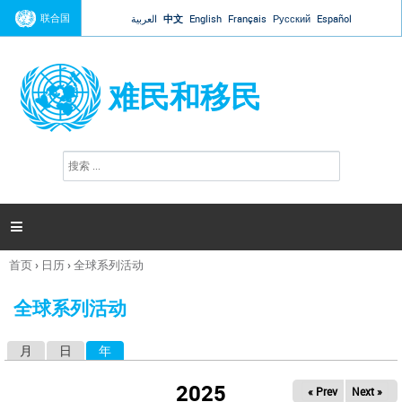
Jump to navigation
联合国
العربية
中文
English
Français
Русский
Español
难民和移民
搜
搜
索
索
表
单

首页
›
日历
›
全球系列活动
你
在
全球系列活动
这
里
月
日
年
（活动标签）
主
标
2025
« Prev
Next »
签