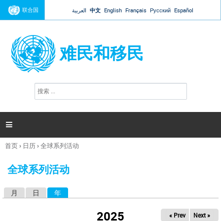
Jump to navigation
联合国
العربية
中文
English
Français
Русский
Español
难民和移民
搜
搜
索
索
表
单

首页
›
日历
›
全球系列活动
你
在
全球系列活动
这
里
月
日
年
（活动标签）
主
标
2025
« Prev
Next »
签