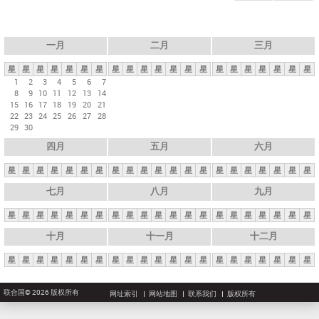
一月
二月
三月
星
星
星
星
星
星
星
星
星
星
星
星
星
星
星
星
星
星
星
星
星
1
2
3
4
5
6
7
8
9
10
11
12
13
14
15
16
17
18
19
20
21
22
23
24
25
26
27
28
29
30
四月
五月
六月
星
星
星
星
星
星
星
星
星
星
星
星
星
星
星
星
星
星
星
星
星
七月
八月
九月
星
星
星
星
星
星
星
星
星
星
星
星
星
星
星
星
星
星
星
星
星
十月
十一月
十二月
星
星
星
星
星
星
星
星
星
星
星
星
星
星
星
星
星
星
星
星
星
联合国© 2026 版权所有
网址索引
网站地图
联系我们
版权所有