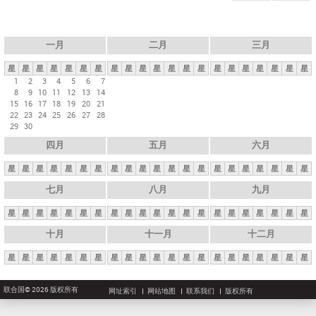
一月
二月
三月
星
星
星
星
星
星
星
星
星
星
星
星
星
星
星
星
星
星
星
星
星
1
2
3
4
5
6
7
8
9
10
11
12
13
14
15
16
17
18
19
20
21
22
23
24
25
26
27
28
29
30
四月
五月
六月
星
星
星
星
星
星
星
星
星
星
星
星
星
星
星
星
星
星
星
星
星
七月
八月
九月
星
星
星
星
星
星
星
星
星
星
星
星
星
星
星
星
星
星
星
星
星
十月
十一月
十二月
星
星
星
星
星
星
星
星
星
星
星
星
星
星
星
星
星
星
星
星
星
联合国© 2026 版权所有
网址索引
网站地图
联系我们
版权所有