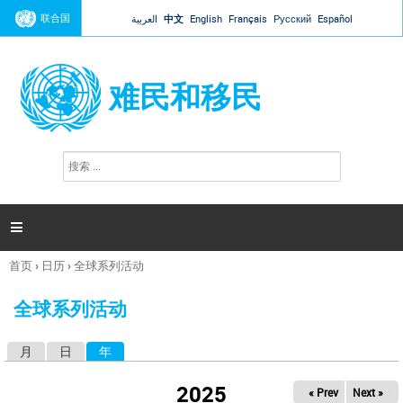
Jump to navigation
联合国
العربية
中文
English
Français
Русский
Español
难民和移民
搜
搜
索
索
表
单

首页
›
日历
›
全球系列活动
你
在
全球系列活动
这
里
月
日
年
（活动标签）
主
标
2025
« Prev
Next »
签