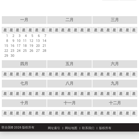
一月
二月
三月
星
星
星
星
星
星
星
星
星
星
星
星
星
星
星
星
星
星
星
星
星
1
2
3
4
5
6
7
8
9
10
11
12
13
14
15
16
17
18
19
20
21
22
23
24
25
26
27
28
29
30
四月
五月
六月
星
星
星
星
星
星
星
星
星
星
星
星
星
星
星
星
星
星
星
星
星
七月
八月
九月
星
星
星
星
星
星
星
星
星
星
星
星
星
星
星
星
星
星
星
星
星
十月
十一月
十二月
星
星
星
星
星
星
星
星
星
星
星
星
星
星
星
星
星
星
星
星
星
联合国© 2026 版权所有
网址索引
网站地图
联系我们
版权所有