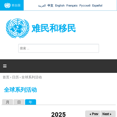
Jump to navigation
联合国
العربية
中文
English
Français
Русский
Español
难民和移民
搜
搜
索
索
表
单

首页
›
日历
›
全球系列活动
你
在
全球系列活动
这
里
月
日
年
（活动标签）
主
标
2025
« Prev
Next »
签