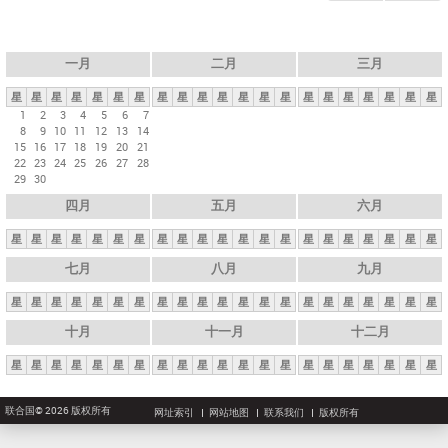
一月
二月
三月
星
星
星
星
星
星
星
星
星
星
星
星
星
星
星
星
星
星
星
星
星
1
2
3
4
5
6
7
8
9
10
11
12
13
14
15
16
17
18
19
20
21
22
23
24
25
26
27
28
29
30
四月
五月
六月
星
星
星
星
星
星
星
星
星
星
星
星
星
星
星
星
星
星
星
星
星
七月
八月
九月
星
星
星
星
星
星
星
星
星
星
星
星
星
星
星
星
星
星
星
星
星
十月
十一月
十二月
星
星
星
星
星
星
星
星
星
星
星
星
星
星
星
星
星
星
星
星
星
联合国© 2026 版权所有
网址索引
网站地图
联系我们
版权所有