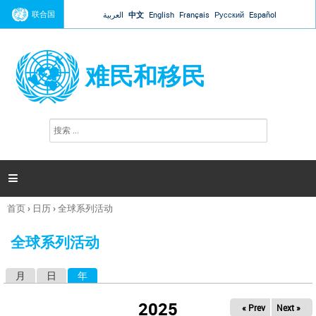
Jump to navigation
联合国
العربية
中文
English
Français
Русский
Español
难民和移民
搜
搜
索
索
表
单

首页
›
日历
›
全球系列活动
你
在
全球系列活动
这
里
月
日
年
（活动标签）
主
标
2025
« Prev
Next »
签