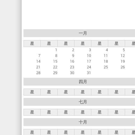
标
签
一月
星
星
星
星
星
星
1
2
3
4
5
7
8
9
10
11
12
14
15
16
17
18
19
21
22
23
24
25
26
28
29
30
31
四月
星
星
星
星
星
星
七月
星
星
星
星
星
星
十月
星
星
星
星
星
星