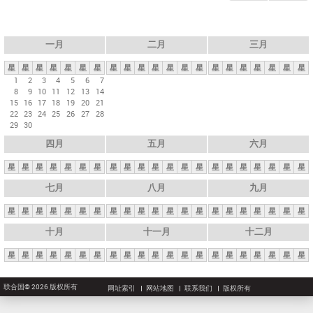
一月
二月
三月
星
星
星
星
星
星
星
星
星
星
星
星
星
星
星
星
星
星
星
星
星
1
2
3
4
5
6
7
8
9
10
11
12
13
14
15
16
17
18
19
20
21
22
23
24
25
26
27
28
29
30
四月
五月
六月
星
星
星
星
星
星
星
星
星
星
星
星
星
星
星
星
星
星
星
星
星
七月
八月
九月
星
星
星
星
星
星
星
星
星
星
星
星
星
星
星
星
星
星
星
星
星
十月
十一月
十二月
星
星
星
星
星
星
星
星
星
星
星
星
星
星
星
星
星
星
星
星
星
联合国© 2026 版权所有
网址索引
网站地图
联系我们
版权所有