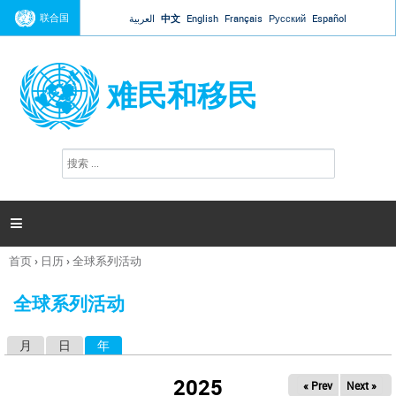
Jump to navigation
联合国
العربية
中文
English
Français
Русский
Español
难民和移民
搜
搜
索
索
表
单

首页
›
日历
›
全球系列活动
你
在
全球系列活动
这
里
月
日
年
（活动标签）
主
标
2025
« Prev
Next »
签