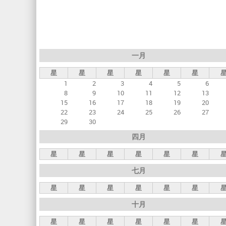
标
签
一月
星
星
星
星
星
星
1
2
3
4
5
6
8
9
10
11
12
13
15
16
17
18
19
20
22
23
24
25
26
27
29
30
四月
星
星
星
星
星
星
七月
星
星
星
星
星
星
十月
星
星
星
星
星
星