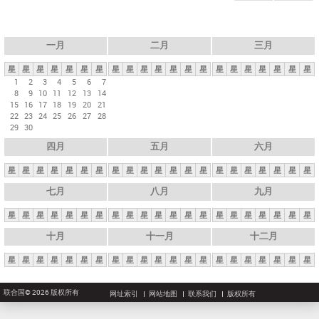
一月
二月
三月
星
星
星
星
星
星
星
星
星
星
星
星
星
星
星
星
星
星
星
星
星
1
2
3
4
5
6
7
8
9
10
11
12
13
14
15
16
17
18
19
20
21
22
23
24
25
26
27
28
29
30
四月
五月
六月
星
星
星
星
星
星
星
星
星
星
星
星
星
星
星
星
星
星
星
星
星
七月
八月
九月
星
星
星
星
星
星
星
星
星
星
星
星
星
星
星
星
星
星
星
星
星
十月
十一月
十二月
星
星
星
星
星
星
星
星
星
星
星
星
星
星
星
星
星
星
星
星
星
联合国© 2026 版权所有
网址索引
网站地图
联系我们
版权所有