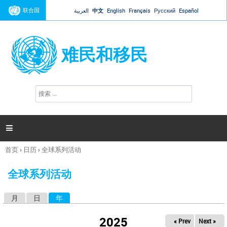
Jump to navigation
联合国
العربية
中文
English
Français
Русский
Español
难民和移民
搜
搜
索
索
表
单

首页
›
日历
›
全球系列活动
你
在
全球系列活动
这
里
月
日
年
（活动标签）
主
标
2025
« Prev
Next »
签