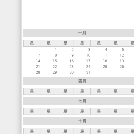
标
签
一月
星
星
星
星
星
星
1
2
3
4
5
7
8
9
10
11
12
14
15
16
17
18
19
21
22
23
24
25
26
28
29
30
31
四月
星
星
星
星
星
星
七月
星
星
星
星
星
星
十月
星
星
星
星
星
星