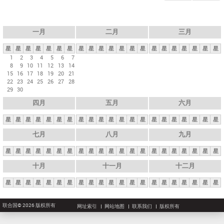
一月
二月
三月
星
星
星
星
星
星
星
星
星
星
星
星
星
星
星
星
星
星
星
星
星
1
2
3
4
5
6
7
8
9
10
11
12
13
14
15
16
17
18
19
20
21
22
23
24
25
26
27
28
29
30
四月
五月
六月
星
星
星
星
星
星
星
星
星
星
星
星
星
星
星
星
星
星
星
星
星
七月
八月
九月
星
星
星
星
星
星
星
星
星
星
星
星
星
星
星
星
星
星
星
星
星
十月
十一月
十二月
星
星
星
星
星
星
星
星
星
星
星
星
星
星
星
星
星
星
星
星
星
联合国© 2026 版权所有
网址索引
网站地图
联系我们
版权所有