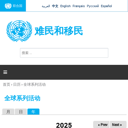
Jump to navigation
联合国
العربية
中文
English
Français
Русский
Español
难民和移民
搜
搜
索
索
表
单

首页
›
日历
›
全球系列活动
你
在
全球系列活动
这
里
月
日
年
（活动标签）
主
标
2025
« Prev
Next »
签