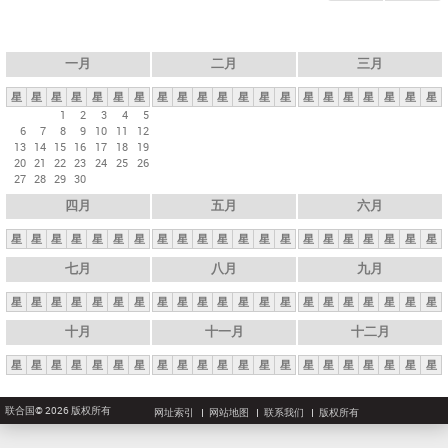
一月
二月
三月
星
星
星
星
星
星
星
星
星
星
星
星
星
星
星
星
星
星
星
星
星
1
2
3
4
5
6
7
8
9
10
11
12
13
14
15
16
17
18
19
20
21
22
23
24
25
26
27
28
29
30
四月
五月
六月
星
星
星
星
星
星
星
星
星
星
星
星
星
星
星
星
星
星
星
星
星
七月
八月
九月
星
星
星
星
星
星
星
星
星
星
星
星
星
星
星
星
星
星
星
星
星
十月
十一月
十二月
星
星
星
星
星
星
星
星
星
星
星
星
星
星
星
星
星
星
星
星
星
联合国© 2026 版权所有
网址索引
网站地图
联系我们
版权所有