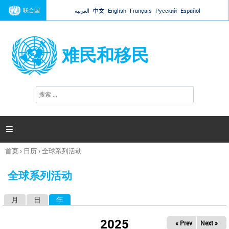
Jump to navigation
联合国
العربية
中文
English
Français
Русский
Español
难民和移民
搜
搜
索
索
表
单

首页
›
日历
›
全球系列活动
你
在
全球系列活动
这
里
月
日
年
（活动标签）
主
标
2025
« Prev
Next »
签