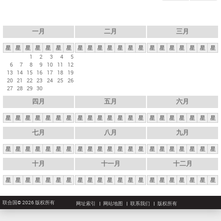
一月
二月
三月
星
星
星
星
星
星
星
星
星
星
星
星
星
星
星
星
星
星
星
星
星
1
2
3
4
5
6
7
8
9
10
11
12
13
14
15
16
17
18
19
20
21
22
23
24
25
26
27
28
29
30
四月
五月
六月
星
星
星
星
星
星
星
星
星
星
星
星
星
星
星
星
星
星
星
星
星
七月
八月
九月
星
星
星
星
星
星
星
星
星
星
星
星
星
星
星
星
星
星
星
星
星
十月
十一月
十二月
星
星
星
星
星
星
星
星
星
星
星
星
星
星
星
星
星
星
星
星
星
联合国© 2026 版权所有
网址索引
网站地图
联系我们
版权所有