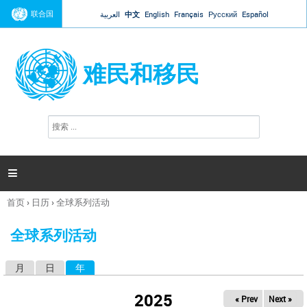
Jump to navigation
联合国
العربية
中文
English
Français
Русский
Español
难民和移民
搜
搜
索
索
表
单

首页
›
日历
›
全球系列活动
你
在
全球系列活动
这
里
月
日
年
（活动标签）
主
标
2025
« Prev
Next »
签