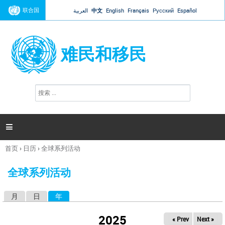
Jump to navigation
联合国
العربية
中文
English
Français
Русский
Español
难民和移民
搜
搜
索
索
表
单

首页
›
日历
›
全球系列活动
你
在
全球系列活动
这
里
月
日
年
（活动标签）
主
标
2025
« Prev
Next »
签