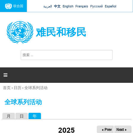
Jump to navigation
联合国
العربية
中文
English
Français
Русский
Español
难民和移民
搜
搜
索
索
表
单

首页
›
日历
›
全球系列活动
你
在
全球系列活动
这
里
月
日
年
（活动标签）
主
标
2025
« Prev
Next »
签