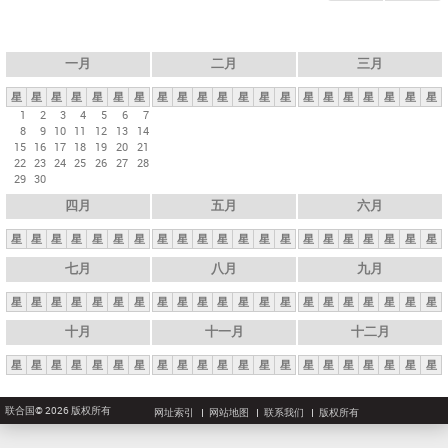
一月
二月
三月
星
星
星
星
星
星
星
星
星
星
星
星
星
星
星
星
星
星
星
星
星
1
2
3
4
5
6
7
8
9
10
11
12
13
14
15
16
17
18
19
20
21
22
23
24
25
26
27
28
29
30
四月
五月
六月
星
星
星
星
星
星
星
星
星
星
星
星
星
星
星
星
星
星
星
星
星
七月
八月
九月
星
星
星
星
星
星
星
星
星
星
星
星
星
星
星
星
星
星
星
星
星
十月
十一月
十二月
星
星
星
星
星
星
星
星
星
星
星
星
星
星
星
星
星
星
星
星
星
联合国© 2026 版权所有
网址索引
网站地图
联系我们
版权所有