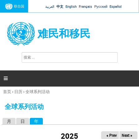
Jump to navigation
联合国
العربية
中文
English
Français
Русский
Español
难民和移民
搜
搜
索
索
表
单

首页
›
日历
›
全球系列活动
你
在
全球系列活动
这
里
月
日
年
（活动标签）
主
标
2025
« Prev
Next »
签