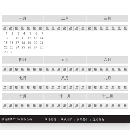
一月
二月
三月
星
星
星
星
星
星
星
星
星
星
星
星
星
星
星
星
星
星
星
星
星
1
2
3
4
5
6
7
8
9
10
11
12
13
14
15
16
17
18
19
20
21
22
23
24
25
26
27
28
29
30
四月
五月
六月
星
星
星
星
星
星
星
星
星
星
星
星
星
星
星
星
星
星
星
星
星
七月
八月
九月
星
星
星
星
星
星
星
星
星
星
星
星
星
星
星
星
星
星
星
星
星
十月
十一月
十二月
星
星
星
星
星
星
星
星
星
星
星
星
星
星
星
星
星
星
星
星
星
联合国© 2026 版权所有
网址索引
网站地图
联系我们
版权所有