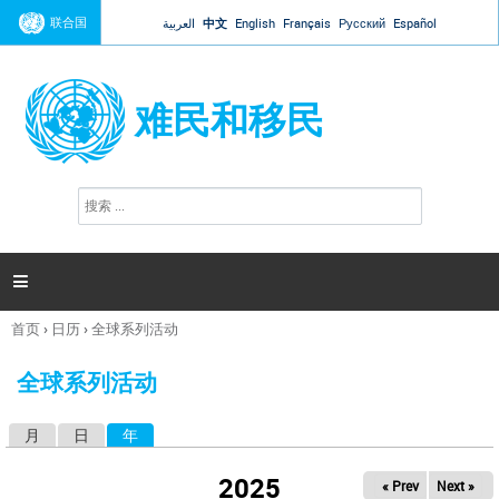
Jump to navigation
联合国
العربية
中文
English
Français
Русский
Español
难民和移民
搜
搜
索
索
表
单

首页
›
日历
›
全球系列活动
你
在
全球系列活动
这
里
月
日
年
（活动标签）
主
标
2025
« Prev
Next »
签