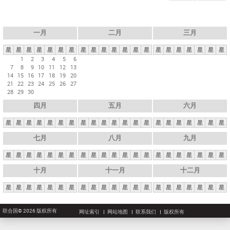
一月
二月
三月
星
星
星
星
星
星
星
星
星
星
星
星
星
星
星
星
星
星
星
星
星
1
2
3
4
5
6
7
8
9
10
11
12
13
14
15
16
17
18
19
20
21
22
23
24
25
26
27
28
29
30
四月
五月
六月
星
星
星
星
星
星
星
星
星
星
星
星
星
星
星
星
星
星
星
星
星
七月
八月
九月
星
星
星
星
星
星
星
星
星
星
星
星
星
星
星
星
星
星
星
星
星
十月
十一月
十二月
星
星
星
星
星
星
星
星
星
星
星
星
星
星
星
星
星
星
星
星
星
联合国© 2026 版权所有
网址索引
网站地图
联系我们
版权所有