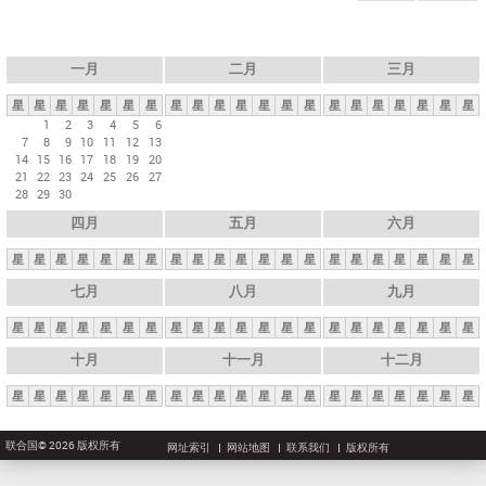
一月
二月
三月
星
星
星
星
星
星
星
星
星
星
星
星
星
星
星
星
星
星
星
星
星
1
2
3
4
5
6
7
8
9
10
11
12
13
14
15
16
17
18
19
20
21
22
23
24
25
26
27
28
29
30
四月
五月
六月
星
星
星
星
星
星
星
星
星
星
星
星
星
星
星
星
星
星
星
星
星
七月
八月
九月
星
星
星
星
星
星
星
星
星
星
星
星
星
星
星
星
星
星
星
星
星
十月
十一月
十二月
星
星
星
星
星
星
星
星
星
星
星
星
星
星
星
星
星
星
星
星
星
联合国© 2026 版权所有
网址索引
网站地图
联系我们
版权所有