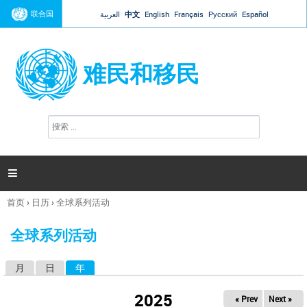
Jump to navigation
联合国
العربية
中文
English
Français
Русский
Español
难民和移民
搜
搜
索
索
表
单

首页
›
日历
›
全球系列活动
你
在
全球系列活动
这
里
月
日
年
（活动标签）
主
标
2025
« Prev
Next »
签