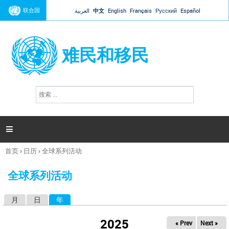
Jump to navigation
联合国
العربية
中文
English
Français
Русский
Español
难民和移民
搜
搜
索
索
表
单

首页
›
日历
›
全球系列活动
你
在
全球系列活动
这
里
月
日
年
（活动标签）
主
标
2025
« Prev
Next »
签