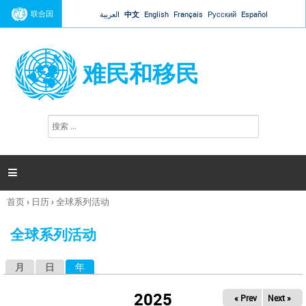
Jump to navigation
联合国
العربية
中文
English
Français
Русский
Español
难民和移民
搜
搜
索
索
表
单

首页
›
日历
›
全球系列活动
你
在
全球系列活动
这
里
月
日
年
（活动标签）
主
标
2025
« Prev
Next »
签