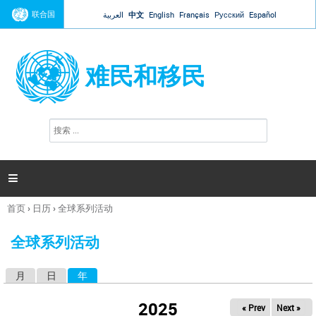
Jump to navigation
联合国
العربية
中文
English
Français
Русский
Español
难民和移民
搜
搜
索
索
表
单

首页
›
日历
›
全球系列活动
你
在
全球系列活动
这
里
月
日
年
（活动标签）
主
标
2025
« Prev
Next »
签