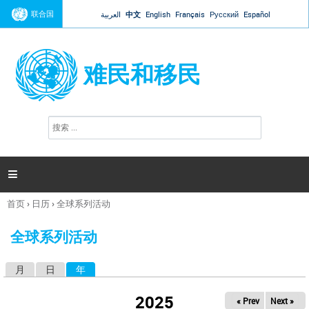
Jump to navigation
联合国
العربية
中文
English
Français
Русский
Español
难民和移民
搜
搜
索
索
表
单

首页
›
日历
›
全球系列活动
你
在
全球系列活动
这
里
月
日
年
（活动标签）
主
标
2025
« Prev
Next »
签