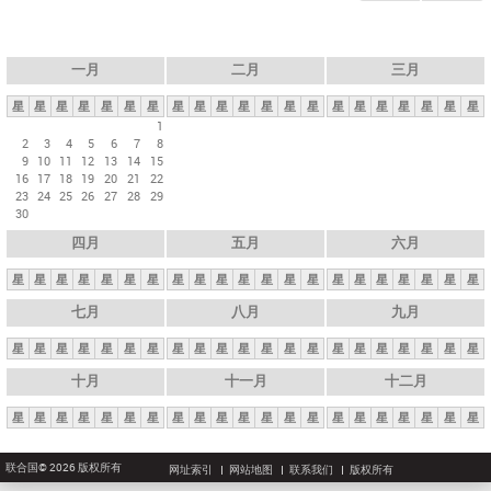
一月
二月
三月
星
星
星
星
星
星
星
星
星
星
星
星
星
星
星
星
星
星
星
星
星
1
2
3
4
5
6
7
8
9
10
11
12
13
14
15
16
17
18
19
20
21
22
23
24
25
26
27
28
29
30
四月
五月
六月
星
星
星
星
星
星
星
星
星
星
星
星
星
星
星
星
星
星
星
星
星
七月
八月
九月
星
星
星
星
星
星
星
星
星
星
星
星
星
星
星
星
星
星
星
星
星
十月
十一月
十二月
星
星
星
星
星
星
星
星
星
星
星
星
星
星
星
星
星
星
星
星
星
联合国© 2026 版权所有
网址索引
网站地图
联系我们
版权所有