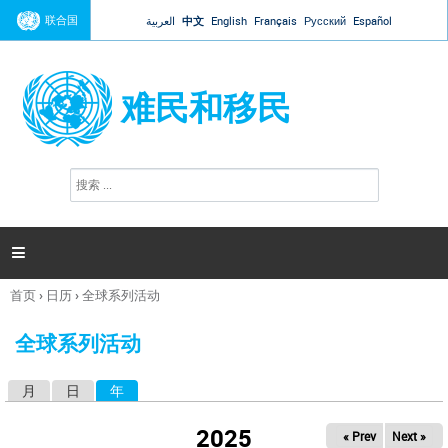
Jump to navigation
联合国
العربية
中文
English
Français
Русский
Español
难民和移民
搜
搜
索
索
表
单

首页
›
日历
›
全球系列活动
你
在
全球系列活动
这
里
月
日
年
（活动标签）
主
标
2025
« Prev
Next »
签