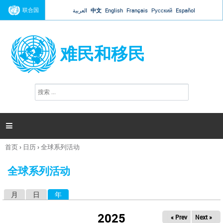
Jump to navigation
联合国
العربية
中文
English
Français
Русский
Español
难民和移民
搜
搜
索
索
表
单

首页
›
日历
›
全球系列活动
你
在
全球系列活动
这
里
月
日
年
（活动标签）
主
标
2025
« Prev
Next »
签