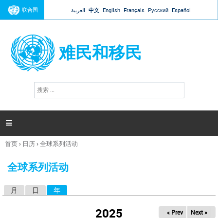
Jump to navigation
联合国
العربية
中文
English
Français
Русский
Español
难民和移民
搜
搜
索
索
表
单

首页
›
日历
›
全球系列活动
你
在
全球系列活动
这
里
月
日
年
（活动标签）
主
标
2025
« Prev
Next »
签