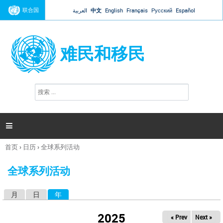
Jump to navigation
联合国
العربية
中文
English
Français
Русский
Español
难民和移民
搜
搜
索
索
表
单

首页
›
日历
›
全球系列活动
你
在
全球系列活动
这
里
月
日
年
（活动标签）
主
标
2025
« Prev
Next »
签