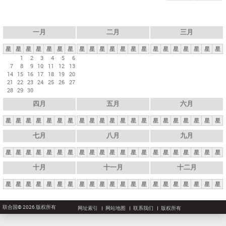
一月
二月
三月
星
星
星
星
星
星
星
星
星
星
星
星
星
星
星
星
星
星
星
星
星
1
2
3
4
5
6
7
8
9
10
11
12
13
14
15
16
17
18
19
20
21
22
23
24
25
26
27
28
29
30
四月
五月
六月
星
星
星
星
星
星
星
星
星
星
星
星
星
星
星
星
星
星
星
星
星
七月
八月
九月
星
星
星
星
星
星
星
星
星
星
星
星
星
星
星
星
星
星
星
星
星
十月
十一月
十二月
星
星
星
星
星
星
星
星
星
星
星
星
星
星
星
星
星
星
星
星
星
联合国© 2026 版权所有
网址索引
网站地图
联系我们
版权所有