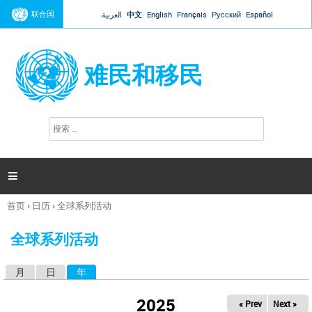
Jump to navigation
联合国
العربية
中文
English
Français
Русский
Español
难民和移民
搜
搜
索
索
表
单

首页
›
日历
›
全球系列活动
你
在
全球系列活动
这
里
月
日
年
（活动标签）
主
标
2025
« Prev
Next »
签