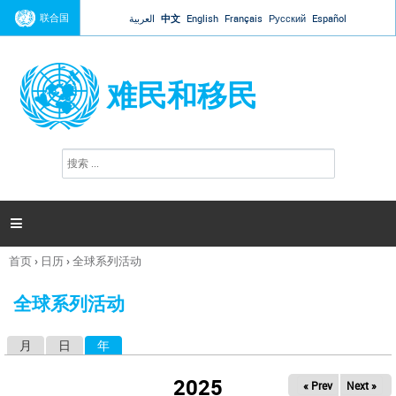
Jump to navigation
联合国
العربية
中文
English
Français
Русский
Español
难民和移民
搜
搜
索
索
表
单

首页
›
日历
›
全球系列活动
你
在
全球系列活动
这
里
月
日
年
（活动标签）
主
标
2025
« Prev
Next »
签