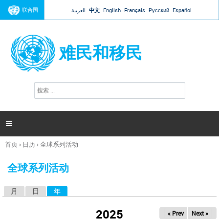
Jump to navigation
联合国
العربية
中文
English
Français
Русский
Español
难民和移民
搜
搜
索
索
表
单

首页
›
日历
›
全球系列活动
你
在
全球系列活动
这
里
月
日
年
（活动标签）
主
标
2025
« Prev
Next »
签