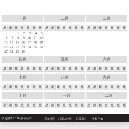
一月
二月
三月
星
星
星
星
星
星
星
星
星
星
星
星
星
星
星
星
星
星
星
星
星
1
2
3
4
5
6
7
8
9
10
11
12
13
14
15
16
17
18
19
20
21
22
23
24
25
26
27
28
29
30
四月
五月
六月
星
星
星
星
星
星
星
星
星
星
星
星
星
星
星
星
星
星
星
星
星
七月
八月
九月
星
星
星
星
星
星
星
星
星
星
星
星
星
星
星
星
星
星
星
星
星
十月
十一月
十二月
星
星
星
星
星
星
星
星
星
星
星
星
星
星
星
星
星
星
星
星
星
联合国© 2026 版权所有
网址索引
网站地图
联系我们
版权所有