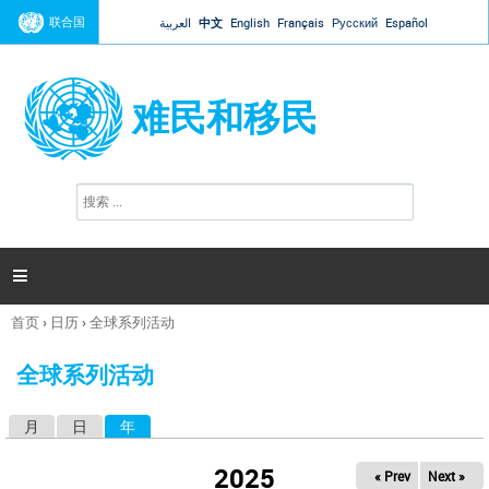
Jump to navigation
联合国
العربية
中文
English
Français
Русский
Español
难民和移民
搜
搜
索
索
表
单

首页
›
日历
›
全球系列活动
你
在
全球系列活动
这
里
月
日
年
（活动标签）
主
标
2025
« Prev
Next »
签