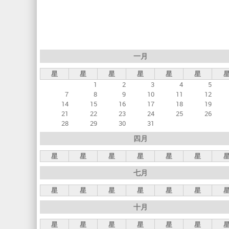
标
签
一月
星
星
星
星
星
星
1
2
3
4
5
7
8
9
10
11
12
14
15
16
17
18
19
21
22
23
24
25
26
28
29
30
31
四月
星
星
星
星
星
星
七月
星
星
星
星
星
星
十月
星
星
星
星
星
星