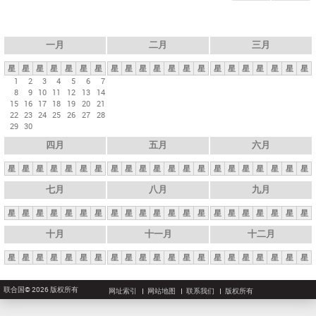
一月
二月
三月
星
星
星
星
星
星
星
星
星
星
星
星
星
星
星
星
星
星
星
星
星
1
2
3
4
5
6
7
8
9
10
11
12
13
14
15
16
17
18
19
20
21
22
23
24
25
26
27
28
29
30
四月
五月
六月
星
星
星
星
星
星
星
星
星
星
星
星
星
星
星
星
星
星
星
星
星
七月
八月
九月
星
星
星
星
星
星
星
星
星
星
星
星
星
星
星
星
星
星
星
星
星
十月
十一月
十二月
星
星
星
星
星
星
星
星
星
星
星
星
星
星
星
星
星
星
星
星
星
联合国© 2026 版权所有
网址索引
网站地图
联系我们
版权所有