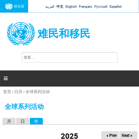
Jump to navigation
联合国
العربية
中文
English
Français
Русский
Español
难民和移民
搜
搜
索
索
表
单

首页
›
日历
›
全球系列活动
你
在
全球系列活动
这
里
月
日
年
（活动标签）
主
标
2025
« Prev
Next »
签