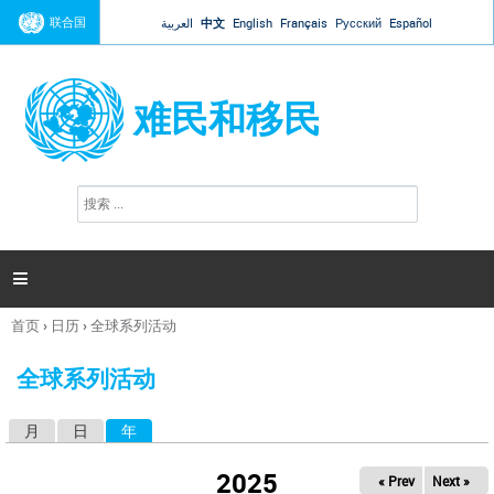
Jump to navigation
联合国
العربية
中文
English
Français
Русский
Español
难民和移民
搜
搜
索
索
表
单

首页
›
日历
›
全球系列活动
你
在
全球系列活动
这
里
月
日
年
（活动标签）
主
标
2025
« Prev
Next »
签