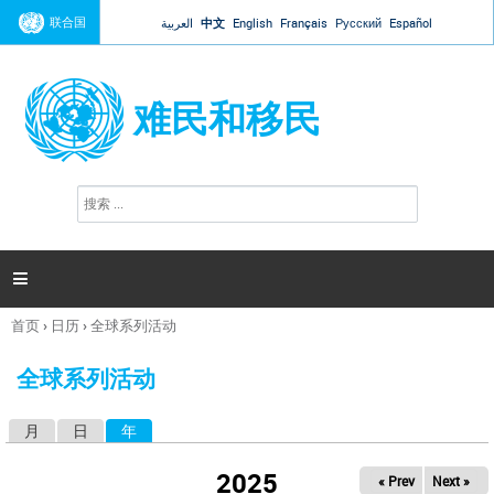
Jump to navigation
联合国
العربية
中文
English
Français
Русский
Español
难民和移民
搜
搜
索
索
表
单

首页
›
日历
›
全球系列活动
你
在
全球系列活动
这
里
月
日
年
（活动标签）
主
标
2025
« Prev
Next »
签