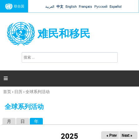
Jump to navigation
联合国
العربية
中文
English
Français
Русский
Español
难民和移民
搜
搜
索
索
表
单

首页
›
日历
›
全球系列活动
你
在
全球系列活动
这
里
月
日
年
（活动标签）
主
标
2025
« Prev
Next »
签