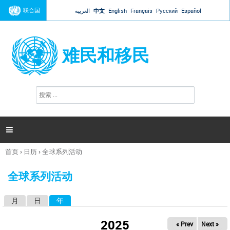
Jump to navigation
联合国
العربية
中文
English
Français
Русский
Español
难民和移民
搜
搜
索
索
表
单

首页
›
日历
›
全球系列活动
你
在
全球系列活动
这
里
月
日
年
（活动标签）
主
标
2025
« Prev
Next »
签