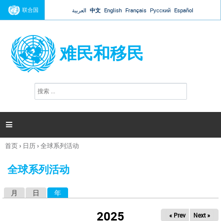
Jump to navigation
联合国
العربية
中文
English
Français
Русский
Español
难民和移民
搜
搜
索
索
表
单

首页
›
日历
›
全球系列活动
你
在
全球系列活动
这
里
月
日
年
（活动标签）
主
标
2025
« Prev
Next »
签