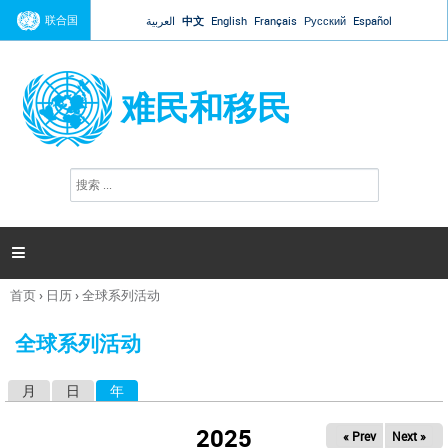
Jump to navigation
联合国
العربية
中文
English
Français
Русский
Español
难民和移民
搜
搜
索
索
表
单

首页
›
日历
›
全球系列活动
你
在
全球系列活动
这
里
月
日
年
（活动标签）
主
标
2025
« Prev
Next »
签